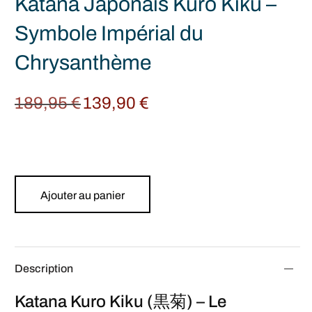
Katana Japonais Kuro Kiku –
Symbole Impérial du
Chrysanthème
189,95
€
139,90
€
Original
Current
price
price is:
was:
139,90 €.
189,95 €.
Ajouter au panier
Description
Katana Kuro Kiku (黒菊) – Le