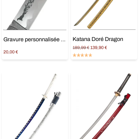
Katana Doré Dragon
Gravure personnalisée seule (Sans produit)
Original
Current
189,99
€
139,90
€
20,00
€
price
price is:
Ajouter au panier
Ajouter au panier
was:
139,90 €.
189,99 €.