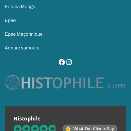
Katana Manga
Epée
Epée Maçonnique
Armure samourai
visitez notre page facebook
suivez notre compte instagram
Histophile
What Our Clients Say