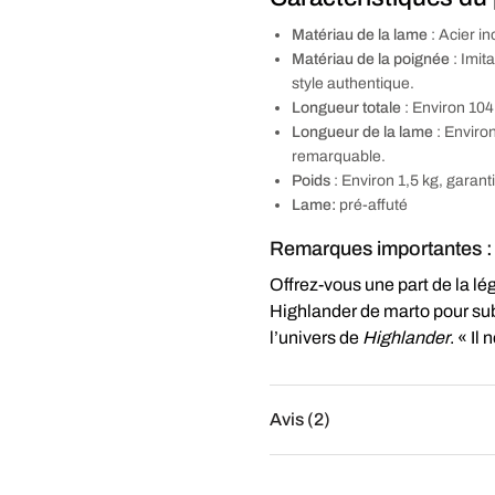
Matériau de la lame
: Acier in
Matériau de la poignée
: Imit
style authentique.
Longueur totale
: Environ 104 
Longueur de la lame
: Enviro
remarquable.
Poids
: Environ 1,5 kg, garant
Lame:
pré-affuté
Remarques importantes :
Offrez-vous une part de la l
Highlander de marto pour sub
l’univers de
Highlander
. « Il
Avis (2)