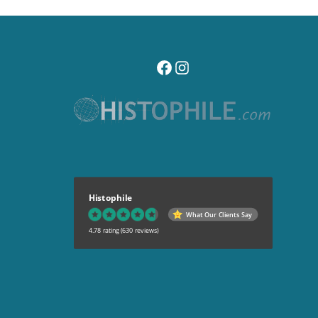
visitez notre page facebook
suivez notre compte instagr
Histophile
What Our Clients Say
4.78 rating
(630 reviews)