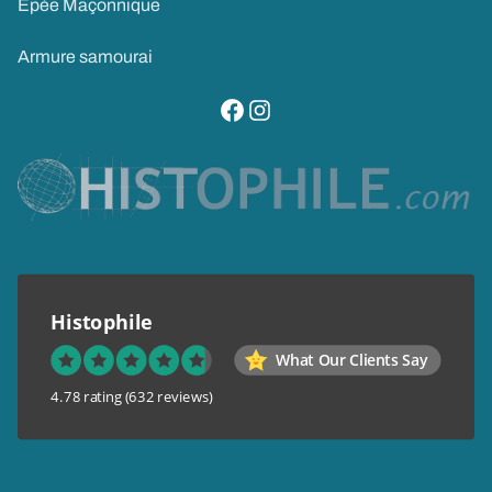
Epée Maçonnique
Armure samourai
visitez notre page facebook
suivez notre compte instagram
Histophile
What Our Clients Say
4.78 rating
(632 reviews)