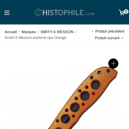
0
Produit précédent
Accueil
/
Marques
/
SMITH & WESSON
/
Smith & Wesson extreme ops Orange
Produit suivant