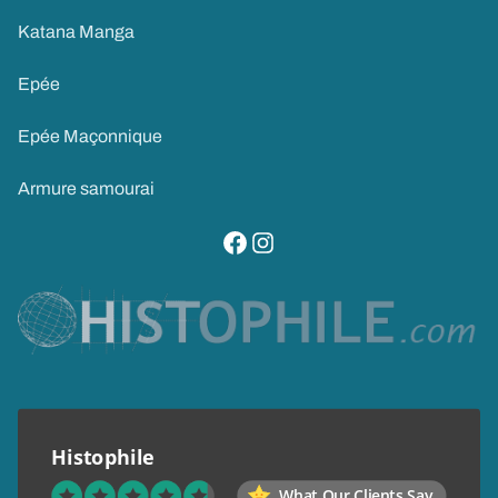
Katana Manga
Epée
Epée Maçonnique
Armure samourai
visitez notre page facebook
suivez notre compte instagram
Histophile
What Our Clients Say