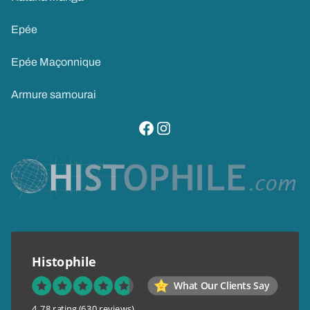
Epée
Epée Maçonnique
Armure samourai
visitez notre page facebook
suivez notre compte instagram
Histophile
What Our Clients Say
4.78 rating
(630 reviews)