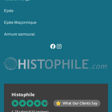
Epée
Epée Maçonnique
Armure samourai
visitez notre page facebook
suivez notre compte instagram
Histophile
What Our Clients Say
4.78 rating
(630 reviews)