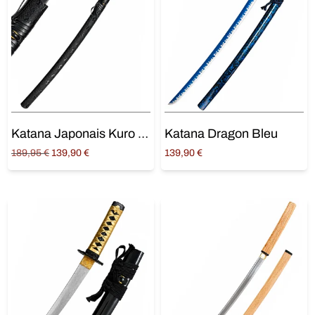
Katana Japonais Kuro Kiku – Symbole Impérial du Chrysanthème
Katana Dragon Bleu
Original
Current
189,95
€
139,90
€
139,90
€
price
price is:
Ajouter au panier
Ajouter au panier
was:
139,90 €.
189,95 €.