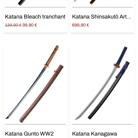
Katana Bleach tranchant
Katana Shinsakutō Artkatana
Original
Current
139,90
€
99,90
€
699,90
€
price
price is:
Ajouter au panier
Ajouter au panier
was:
99,90 €.
139,90 €.
Katana Gunto WW2
Katana Kanagawa