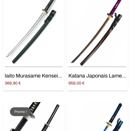
Iaito Murasame Kensei – Sabre d’Entraînement Iaido
Katana Japonais Lame Noire
369,90
€
959,00
€
Ajouter au panier
Ajouter au panier
Promo !