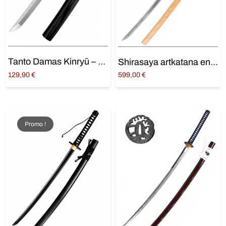
Tanto Damas Kinryū – Dragon d’Or Japonais Tranchant
Shirasaya artkatana en Acier T10 – Véritable Hamon Suguha Traditionnel
129,90
€
599,00
€
Ajouter au panier
Ajouter au panier
Promo !