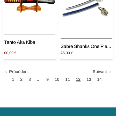
Tanto Aka Kiba
Sabre Shanks One Piece
90,00
€
45,00
€
Ajouter au panier
Lire la suite
Précédent
Suivant
1
2
3
…
9
10
11
12
13
14